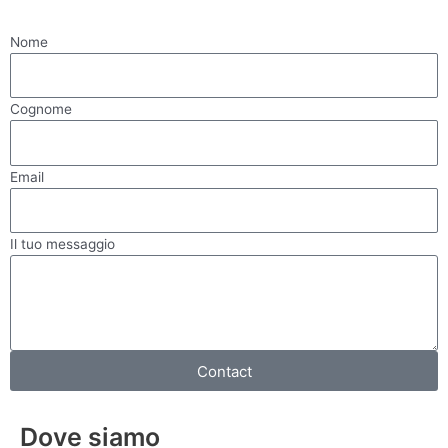
Nome
Cognome
Email
Il tuo messaggio
Home
Contact
Prodotti
Dove siamo
Usato